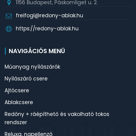
1156 Budapest, Páskomliget u. 2.
freifogl@redony-ablak.hu
https://redony-ablak.hu
NAVIGÁCIÓS MENÜ
Műanyag nyílászárók
Nyílászáró csere
Ajtócsere
Ablakcsere
Redőny + ráépíthető és vakolható tokos
rendszer
Reluxa, napellenző