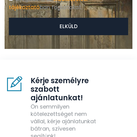
tájékoztató
ban foglaltakat.
Kérje személyre
szabott
ajánlatunkat!
Ön semmilyen
kötelezettséget nem
vállal, kérje ajánlatunkat
bátran, szívesen
segítünk!