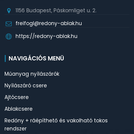
1156 Budapest, Páskomliget u. 2.
freifogl@redony-ablak.hu
https://redony-ablak.hu
NAVIGÁCIÓS MENÜ
Műanyag nyílászárók
Nyílászáró csere
Ajtócsere
Ablakcsere
Redőny + ráépíthető és vakolható tokos
rendszer