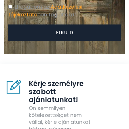
Elfogadom az
Adatkezelési
tájékoztató
ban foglaltakat.
Kérje személyre
szabott
ajánlatunkat!
Ön semmilyen
kötelezettséget nem
vállal, kérje ajánlatunkat
bátran, szívesen