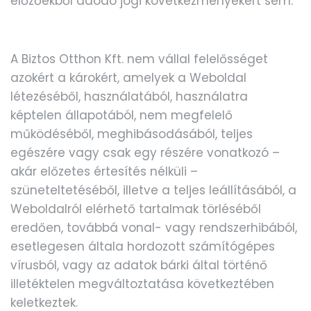
előzőekből adódó jogi következményekért sem.
A Biztos Otthon Kft. nem vállal felelősséget
azokért a károkért, amelyek a Weboldal
létezéséből, használatából, használatra
képtelen állapotából, nem megfelelő
működéséből, meghibásodásából, teljes
egészére vagy csak egy részére vonatkozó –
akár előzetes értesítés nélküli –
szüneteltetéséből, illetve a teljes leállításából, a
Weboldalról elérhető tartalmak törléséből
eredően, továbbá vonal- vagy rendszerhibából,
esetlegesen általa hordozott számítógépes
vírusból, vagy az adatok bárki által történő
illetéktelen megváltoztatása következtében
keletkeztek.