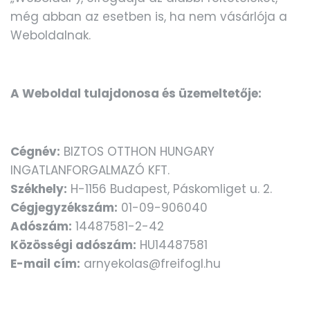
még abban az esetben is, ha nem vásárlója a
Weboldalnak.
A Weboldal tulajdonosa és üzemeltetője:
Cégnév:
BIZTOS OTTHON HUNGARY
INGATLANFORGALMAZÓ KFT.
Székhely:
H-1156 Budapest, Páskomliget u. 2.
Cégjegyzékszám:
01-09-906040
Adószám:
14487581-2-42
Közösségi adószám:
HU14487581
E-mail cím:
arnyekolas@freifogl.hu