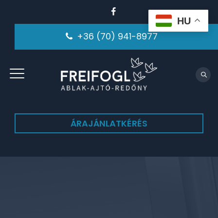
HU
+36 (70) 941-8977
ÁRAJÁNLATKÉRÉS