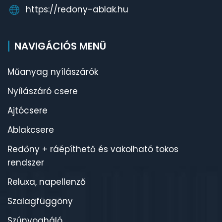
https://redony-ablak.hu
NAVIGÁCIÓS MENÜ
Műanyag nyílászárók
Nyílászáró csere
Ajtócsere
Ablakcsere
Redőny + ráépíthető és vakolható tokos
rendszer
Reluxa, napellenző
Szalagfüggöny
Szúnyogháló