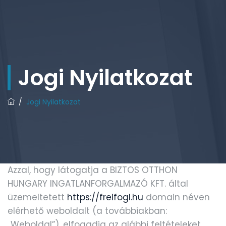
Jogi Nyilatkozat
/
Jogi Nyilatkozat
Azzal, hogy látogatja a BIZTOS OTTHON
HUNGARY INGATLANFORGALMAZÓ KFT. által
üzemeltetett
https://freifogl.hu
domain néven
elérhető weboldalt (a továbbiakban:
„Weboldal”), elfogadja az alábbi feltételeket,