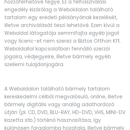
hozzáférhetővé tegye. Ez a felhasználási
engedély kizárólag a Weboldalon található
tartalom egy eredeti példányának kezelését,
illetve archiválását teszi lehetővé. Ezen kívül a
Weboldal látogatója semmifajta egyéb jogot
vagy licenc-et nem szerez a Biztos Otthon Kft.
Weboldallal kapcsolatban fennálló szerzői
jogaira, védjegyeire, illetve bármely egyéb
szellemi tulajdonjogára.
A Weboldalon található bármely tartalom
kereskedelmi célból megvalósuló, online, illetve
bármely digitális vagy analóg adathordozó
útján (pl. CD, DVD, BLU-RAY, HD-DVD, VHS, MINI-DV
kazetta stb.) történő hasznosítása, így
különösen forgalomba hozatala, illetve bármely